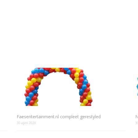
Faesentertainment.nl compleet gerestyled
N
30 april 2020
3